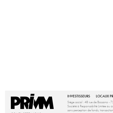
INVESTISSEURS
LOCAUX P
Siège social : 48 rue de Bassano - 7
Société à Responsabilité Limitée a
sans perception de fonds, transacti