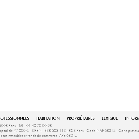
ROFESSIONNELS
HABITATION
PROPRIÉTAIRES
LEXIQUE
INFOR
5008 Paris - Tél. : 01 40 70 00 98
u capital de 77 000 € - SIREN : 338 503 113 - RCS Paris - Code NAF 6831Z - Carte profe
ons sur immeubles et fonds de commerce. APE 6831Z