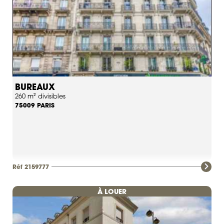
BUREAUX
260 m² divisibles
PARIS
75009
Réf 2159777
À LOUER