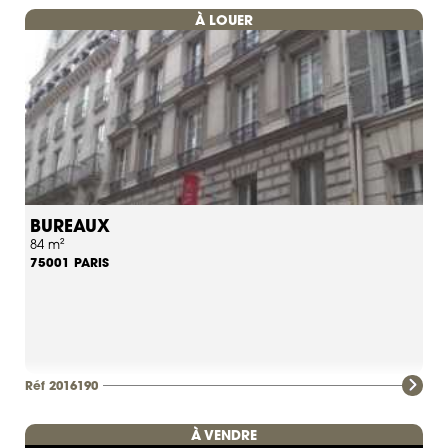
À LOUER
BUREAUX
84 m²
PARIS
75001
Réf 2016190
À VENDRE