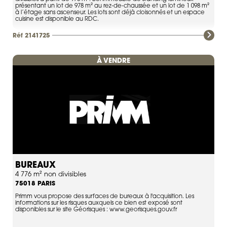
présentant un lot de 978 m² au rez-de-chaussée et un lot de 1 098 m²
à l’étage sans ascenseur. Les lots sont déjà cloisonnés et un espace
cuisine est disponible au RDC.
Réf 2141725
À VENDRE
BUREAUX
4 776 m² non divisibles
PARIS
75018
Primm vous propose des surfaces de bureaux à l'acquisition. Les
informations sur les risques auxquels ce bien est exposé sont
disponibles sur le site Géorisques : www.georisques.gouv.fr