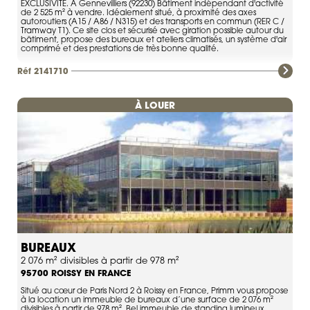
EXCLUSIVITE. À Gennevilliers (92230) Bâtiment indépendant d'activité
de 2 525 m² à vendre. Idéalement situé, à proximité des axes
autoroutiers (A15 / A86 / N315) et des transports en commun (RER C /
Tramway T1). Ce site clos et sécurisé avec giration possible autour du
bâtiment, propose des bureaux et ateliers climatisés, un système d'air
comprimé et des prestations de très bonne qualité.
Réf 2141710
À LOUER
BUREAUX
2 076 m² divisibles à partir de 978 m²
ROISSY EN FRANCE
95700
Situé au cœur de Paris Nord 2 à Roissy en France, Primm vous propose
à la location un immeuble de bureaux d’une surface de 2 076 m²
divisibles à partir de 978 m². Bel immeuble de standing lumineux