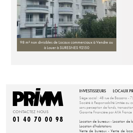
98 m² non divisibles de Locaux commerciaux à Vendre ou
à Louer à SURESNES 92150
INVESTISSEURS
LOCAUX P
Siège social : 48 rue de Bassano - 7
Société à Responsabilité Limitée a
sans perception de fonds, transacti
CONTACTEZ NOUS
Garantie Financière par AXA Fran
01 40 70 00 98
Location de bureaux
-
Location de 
Location d'habitations
Vente de bureaux
-
Vente de loc