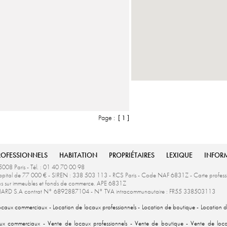
Page :
[ 1 ]
ROFESSIONNELS
HABITATION
PROPRIÉTAIRES
LEXIQUE
INFOR
5008 Paris - Tél. : 01 40 70 00 98
u capital de 77 000 € - SIREN : 338 503 113 - RCS Paris - Code NAF 6831Z - Carte profe
ons sur immeubles et fonds de commerce. APE 6831Z
ce IARD S.A contrat N° 6892887104 - N° TVA intracommunautaire : FR55 338503113
locaux commerciaux
-
Location de locaux professionnels
-
Location de boutique
-
Location d
aux commerciaux
-
Vente de locaux professionnels
-
Vente de boutique
-
Vente de locau