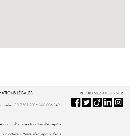
MATIONS LÉGALES
REJOIGNEZ-NOUS SUR
ssionnelle : CPI 7501 2016 000 006 349
e locaux d'activité
-
Location d'entrepôt
-
x d'activité
-
Vente d'entrepôt
-
Vente