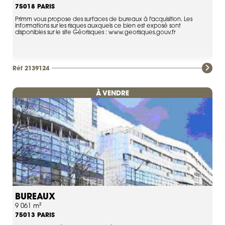
PARIS
75018
Primm vous propose des surfaces de bureaux à l'acquisition. Les
informations sur les risques auxquels ce bien est exposé sont
disponibles sur le site Géorisques : www.georisques.gouv.fr
Réf 2139124
À VENDRE
BUREAUX
9 061 m²
PARIS
75013