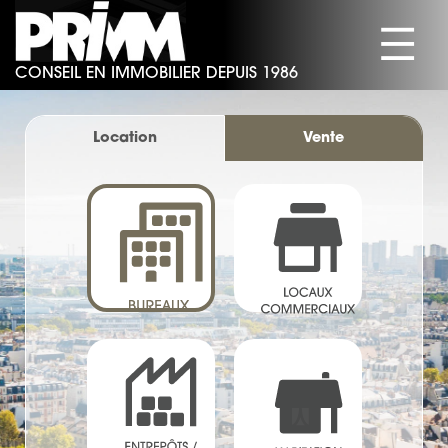
☰
CONSEIL EN IMMOBILIER DEPUIS 1986
SOCIÉTÉ
BUREAUX
Location
Vente
COMMERCES
ACTIVITÉS/ENTREPÔTS
HABITATION
ACTUALITÉS
CONTACT