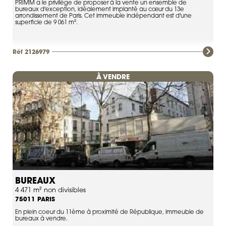
PRIMM a le privilège de proposer à la vente un ensemble de
bureaux d'exception, idéalement implanté au cœur du 13e
arrondissement de Paris. Cet immeuble indépendant est d'une
superficie de 9 061 m².
Réf 2126979
À VENDRE
BUREAUX
4 471 m² non divisibles
PARIS
75011
En plein coeur du 11ème à proximité de République, immeuble de
bureaux à vendre.